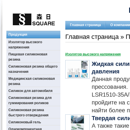
Главная страница
О компани
Продукция
Главная страница
» П
Изолятор высокого
напряжения
Пищевая силиконовая
Изолятор высокого напряжения
резина
Жидкая сили
Силиконовая резина общего
давления
назначения
Данная проду
Медицинская силиконовая
резина
прессования.
Силикон для автомобиля
LSR1510-35A/
Силиконовая резина для
пройдите на 
гуммирования роликов
найти более 
Силиконовая резина
быстрого отверждения
Твердая сил
Силиконовый гель
А также такие
Однокомпонентная