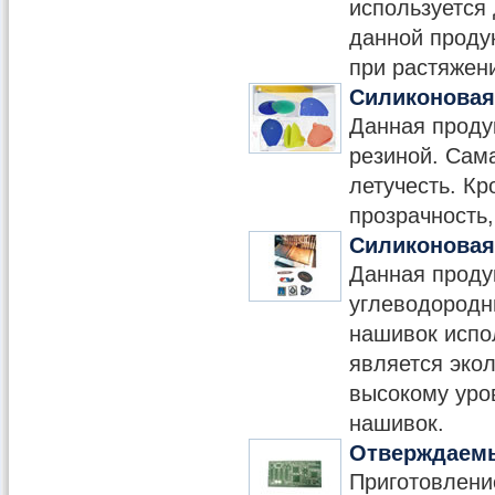
используется
данной проду
при растяжени
Силиконовая
Данная проду
резиной. Сам
летучесть. Кр
прозрачность,
Силиконовая
Данная проду
углеводородн
нашивок испо
является эко
высокому уро
нашивок.
Отверждаем
Приготовлени