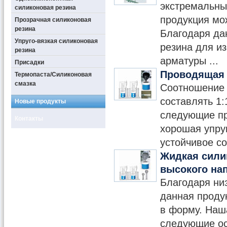
экстремальны
силиконовая резина
продукция мо
Прозрачная силиконовая
резина
Благодаря да
Упруго-вязкая силиконовая
резина для и
резина
арматуры ...
Присадки
Проводящая 
Термопаста/Силиконовая
смазка
Соотношение 
составлять 1
Новые продукты
следующие пр
Контакты
хорошая упру
устойчивое со
Жидкая сили
высокого на
Благодаря ни
данная проду
в форму. Наш
следующие ос