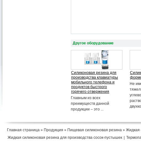
Другое оборудование
Силиконовая резина для
Силик
производства клавиатуры
форм
мобильного телефона и
Не им
продуктов быстрого
тяжел
горячего отвержения
углев
Главным из всех
раств
преимуществ данной
двухко
продукции – это ...
Главная страница
»
Продукция
»
Пищевая силиконовая резина
» Жидкая 
Жидкая силиконовая резина для производства сосок-пустышек
|
Термопа