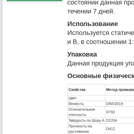
состоянии данная про
течении 7 дней.
Использование
Используется статич
и B, в соотношении 1
Упаковка
Данная продукция упа
Основные физическ
Свойства
Метод проверк
Цвет
Вязкость
DIN53019
Относительная
D792
плотность
Твёрдость по Шору A
D2204
Прочность на
D412
растяжение