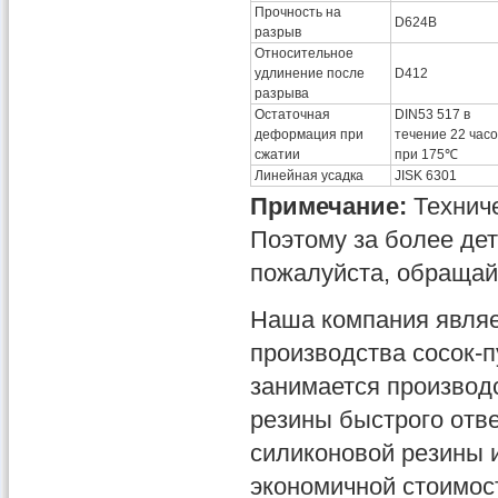
Прочность на
D624B
разрыв
Относительное
удлинение после
D412
разрыва
Остаточная
DIN53 517 в
деформация при
течение 22 часо
сжатии
при 175℃
Линейная усадка
JISK 6301
Примечание:
Техниче
Поэтому за более де
пожалуйста, обращай
Наша компания являе
производства сосок-п
занимается производ
резины быстрого отве
силиконовой резины и
экономичной стоимос