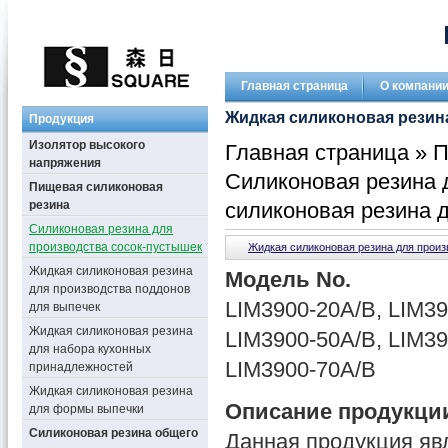
Главная страница
О компани
Жидкая силиконовая резин
Продукция
Изолятор высокого
Главная страница
»
П
напряжения
Силиконовая резина 
Пищевая силиконовая
резина
силиконовая резина 
Силиконовая резина для
производства сосок-пустышек
Жидкая силиконовая резина для прои
Жидкая силиконовая резина
Модель No.
для производства поддонов
LIM3900-20A/B, LIM39
для выпечек
Жидкая силиконовая резина
LIM3900-50A/B, LIM39
для набора кухонных
LIM3900-70A/B
принадлежностей
Жидкая силиконовая резина
Описание продукци
для формы выпечки
Силиконовая резина общего
Данная продукция яв