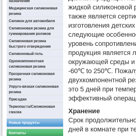
назначения
жидкой силиконовой 
Медицинская силиконовая
резина
также является серт
Силикон для автомобиля
изготовления детских
Силиконовая резина для
следующие особеннос
гуммирования роликов
Силиконовая резина
уровень сопротивлен
быстрого отверждения
продукция является л
Силиконовый гель
окружающей среды и 
Однокомпонентная
силиконовая резина
-60℃ to 250℃. Пожалу
Прозрачная силиконовая
двухкомпонентной ре
резина
Упруго-вязкая силиконовая
это 5 дней при темпе
резина
эффективный операц
Присадки
Термопаста/Силиконовая
Хранение
смазка
Срок продолжительно
Новые продукты
дней в комнате при т
Контакты