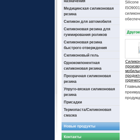
назначения
Silicon
ISO9001
Медицинская силиконовая
силикон
резина
обеспеч
Силикон для автомобиля
Силиконовая резина для
Другое
гуммирования роликов
Силиконовая резина
быстрого отверждения
Силиконовый гель
Силикон
Однокомпонентная
произво
силиконовая резина
мобильн
продукт
Прозрачная силиконовая
горячег
резина
Главным
Упруго-вязкая силиконовая
преимущ
резина
продукци
Присадки
Термопаста/Силиконовая
смазка
Новые продукты
Контакты