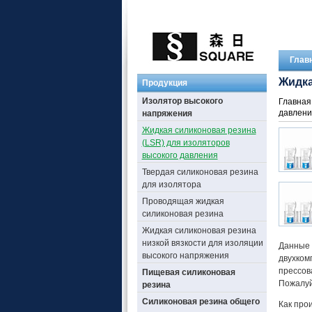
Глав
Жидка
Продукция
Изолятор высокого
Главная
давлени
напряжения
Жидкая силиконовая резина
(LSR) для изоляторов
высокого давления
Твердая силиконовая резина
для изолятора
Проводящая жидкая
силиконовая резина
Жидкая силиконовая резина
низкой вязкости для изоляции
Данные 
высокого напряжения
двухком
прессов
Пищевая силиконовая
Пожалуй
резина
Силиконовая резина общего
Как про