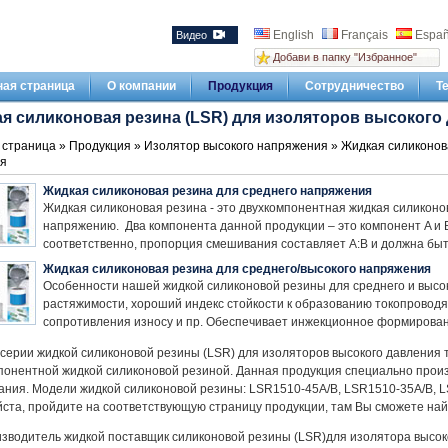
English
Français
Españ
Видео
Добави в папку "Избранное"
ная страница
О компании
Продукция
Сотрудничество
Т
я силиконовая резина (LSR) для изоляторов высокого
 страница
»
Продукция
»
Изолятор высокого напряжения
» Жидкая силиконова
я
Жидкая силиконовая резина для среднего напряжения
Жидкая силиконовая резина - это двухкомпонентная жидкая силикон
напряжению. Два компонента данной продукции – это компонент A и 
соответственно, пропорция смешивания составляет A:B и должна быт
Жидкая силиконовая резина для среднего/высокого напряжения
Особенности нашей жидкой силиконовой резины для среднего и высо
растяжимости, хороший индекс стойкости к образованию токопроводя
сопротивления износу и пр. Обеспечивает инжекционное формирован
серии жидкой силиконовой резины (LSR) для изоляторов высокого давления 
понентной жидкой силиконовой резиной. Данная продукция специально прои
ания. Модели жидкой силиконовой резины: LSR1510-45A/B, LSR1510-35A/B, 
ста, пройдите на соответствующую страницу продукции, там Вы сможете на
изводитель жидкой поставщик силиконовой резины (LSR)для изолятора высок