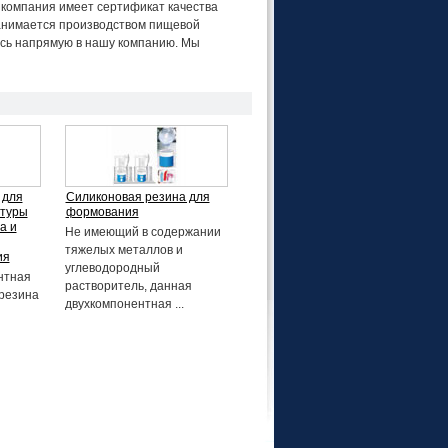
а компания имеет сертификат качества
занимается производством пищевой
есь напрямую в нашу компанию. Мы
 для
Силиконовая резина для
атуры
формования
а и
Не имеющий в содержании
тяжелых металлов и
ия
углеводородный
нтная
растворитель, данная
резина
двухкомпонентная ...