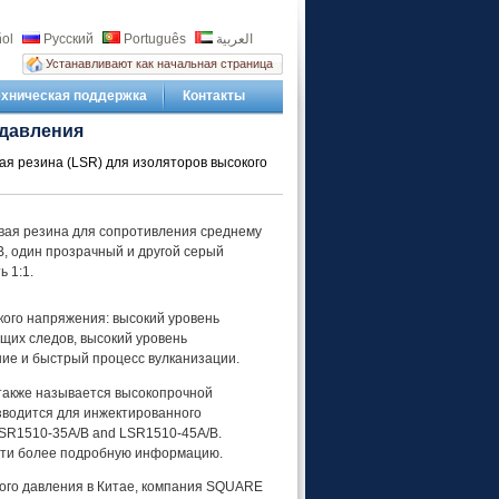
ol
Русский
Português
العربية
Устанавливают как начальная страница
ехническая поддержка
Контакты
 давления
я резина (LSR) для изоляторов высокого
овая резина для сопротивления среднему
B, один прозрачный и другой серый
ь 1:1.
кого напряжения: высокий уровень
щих следов, высокий уровень
ие и быстрый процесс вулканизации.
также называется высокопрочной
зводится для инжектированного
LSR1510-35A/B and LSR1510-45A/B.
йти более подробную информацию.
ого давления в Китае, компания SQUARE