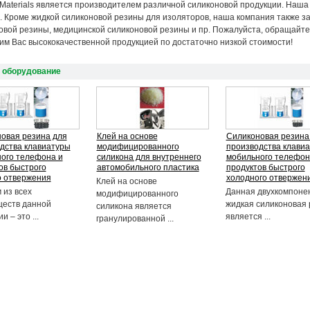
e Materials является производителем различной силиконовой продукции. Наш
. Кроме жидкой силиконовой резины для изоляторов, наша компания также 
овой резины, медицинской силиконовой резины и пр. Пожалуйста, обращайт
им Вас высококачественной продукцией по достаточно низкой стоимости!
 оборудование
овая резина для
Клей на основе
Силиконовая резина
дства клавиатуры
модифицированного
производства клави
ого телефона и
силикона для внутреннего
мобильного телефон
ов быстрого
автомобильного пластика
продуктов быстрого
о отвержения
холодного отвержен
Клей на основе
 из всех
Данная двухкомпоне
модифицированного
еств данной
жидкая силиконовая 
силикона является
и – это ...
является ...
гранулированной ...